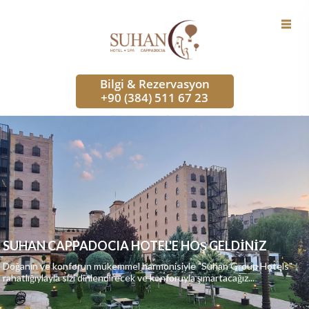
Bilgi & Rezervasyon
+90 (384) 511 67 23
SUHAN CAPPADOCIA HOTEL'E HOŞ GELDİNİZ
Doğanın ve konforun mükemmel harmonisiyle "Suhan Group Hotels"
rahatlığıylayla sizi dinlendirecek ve konforuyla şımartacağız...